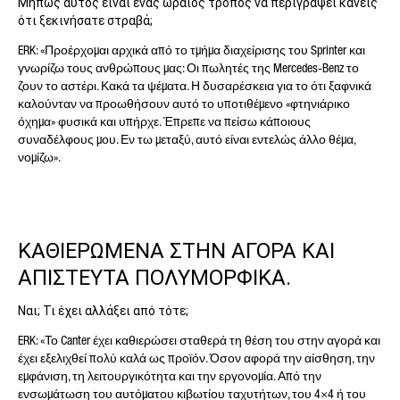
Μήπως αυτός είναι ένας ωραίος τρόπος να περιγράψει κανείς
ότι ξεκινήσατε στραβά;
ERK: «Προέρχομαι αρχικά από το τμήμα διαχείρισης του Sprinter και
γνωρίζω τους ανθρώπους μας: Οι πωλητές της Mercedes-Benz το
ζουν το αστέρι. Κακά τα ψέματα. Η δυσαρέσκεια για το ότι ξαφνικά
καλούνταν να προωθήσουν αυτό το υποτιθέμενο «φτηνιάρικο
όχημα» φυσικά και υπήρχε. Έπρεπε να πείσω κάποιους
συναδέλφους μου. Εν τω μεταξύ, αυτό είναι εντελώς άλλο θέμα,
νομίζω».
ΚΑΘΙΕΡΩΜΕΝΑ ΣΤΗΝ ΑΓΟΡΑ ΚΑΙ
ΑΠΙΣΤΕΥΤΑ ΠΟΛΥΜΟΡΦΙΚΑ.
Ναι; Τι έχει αλλάξει από τότε;
ERK: «Το Canter έχει καθιερώσει σταθερά τη θέση του στην αγορά και
έχει εξελιχθεί πολύ καλά ως προϊόν. Όσον αφορά την αίσθηση, την
εμφάνιση, τη λειτουργικότητα και την εργονομία. Από την
ενσωμάτωση του αυτόματου κιβωτίου ταχυτήτων, του 4×4 ή του