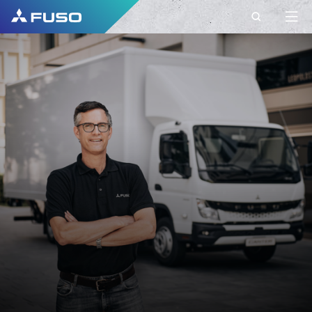
CONTACT
ΣΤΟΙΧΕΙΑ
ΕΠΙΚΟΙΝΩΝΙΑΣ ΜΕ
ΤΗ FUSO EUROPE
Έχετε ερωτήσεις;\nΣτείλτε μας το αίτημά
σας χρησιμοποιώντας αυτή τη φόρμα
επικοινωνίας.\n
ΌΝΟΜΑ*