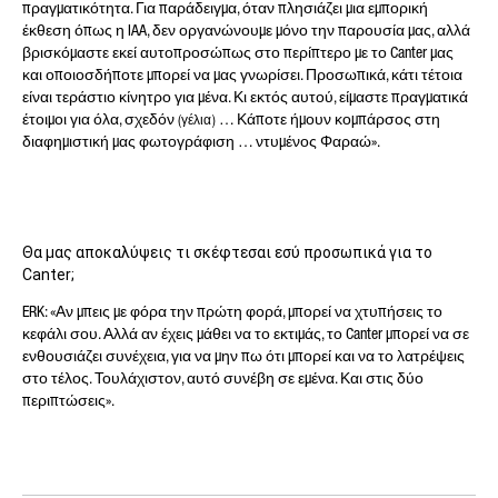
πραγματικότητα. Για παράδειγμα, όταν πλησιάζει μια εμπορική
έκθεση όπως η IAA, δεν οργανώνουμε μόνο την παρουσία μας, αλλά
βρισκόμαστε εκεί αυτοπροσώπως στο περίπτερο με το Canter μας
και οποιοσδήποτε μπορεί να μας γνωρίσει. Προσωπικά, κάτι τέτοια
είναι τεράστιο κίνητρο για μένα. Κι εκτός αυτού, είμαστε πραγματικά
έτοιμοι για όλα, σχεδόν
… Κάποτε ήμουν κομπάρσος στη
(γέλια)
διαφημιστική μας φωτογράφιση … ντυμένος Φαραώ».
Θα μας αποκαλύψεις τι σκέφτεσαι εσύ προσωπικά για το
Canter;
ERK: «Αν μπεις με φόρα την πρώτη φορά, μπορεί να χτυπήσεις το
κεφάλι σου. Αλλά αν έχεις μάθει να το εκτιμάς, το Canter μπορεί να σε
ενθουσιάζει συνέχεια, για να μην πω ότι μπορεί και να το λατρέψεις
στο τέλος. Τουλάχιστον, αυτό συνέβη σε εμένα. Και στις δύο
περιπτώσεις».