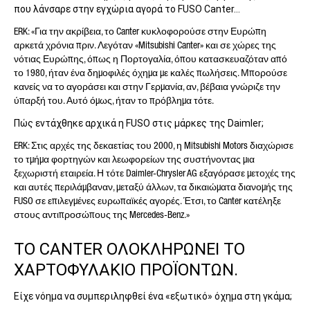
που λάνσαρε στην εγχώρια αγορά το FUSO Canter…
ERK: «Για την ακρίβεια, το Canter κυκλοφορούσε στην Ευρώπη
αρκετά χρόνια πριν. Λεγόταν «Mitsubishi Canter» και σε χώρες της
νότιας Ευρώπης, όπως η Πορτογαλία, όπου κατασκευαζόταν από
ΤΟ ΜΉΝΥΜΆ ΣΑΣ (ΠΡΟΑΙΡΕΤΙΚΉ
το 1980, ήταν ένα δημοφιλές όχημα με καλές πωλήσεις. Μπορούσε
ΕΠΙΛΟΓΉ)
κανείς να το αγοράσει και στην Γερμανία, αν, βέβαια γνώριζε την
ύπαρξή του. Αυτό όμως, ήταν το πρόβλημα τότε.
Πώς εντάχθηκε αρχικά η FUSO στις μάρκες της Daimler;
ERK: Στις αρχές της δεκαετίας του 2000, η Mitsubishi Motors διαχώρισε
το τμήμα φορτηγών και λεωφορείων της συστήνοντας μια
ξεχωριστή εταιρεία. Η τότε Daimler-Chrysler AG εξαγόρασε μετοχές της
και αυτές περιλάμβαναν, μεταξύ άλλων, τα δικαιώματα διανομής της
FUSO σε επιλεγμένες ευρωπαϊκές αγορές. Έτσι, το Canter κατέληξε
στους αντιπροσώπους της Mercedes-Benz.»
* Υποχρεωτικό πεδίο
Η επεξεργασία, η αποθήκευση και η χρήση των
δεδομένων σας γίνεται με ιδιαίτερη προσοχή
ΤΟ CANTER ΟΛΟΚΛΗΡΩΝΕΙ ΤΟ
ακολουθώντας τις νομοθετικές διατάξεις για την
προστασία των δεδομένων, με βάση τη συγκατάθεσή
ΧΑΡΤΟΦΥΛΑΚΙΟ ΠΡΟΪΟΝΤΩΝ.
σας και μόνο για την επεξεργασία του αιτήματός
σας. Για περισσότερες λεπτομέρειες σχετικά με την
Είχε νόημα να συμπεριληφθεί ένα «εξωτικό» όχημα στη γκάμα;
επεξεργασία των προσωπικών σας δεδομένων από
την Daimler Truck AG, καθώς και λεπτομερείς