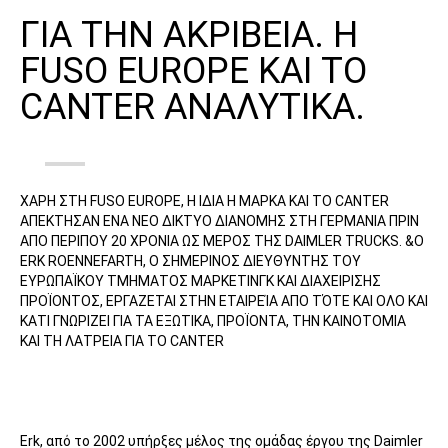
ΕΠΏΝΥΜΟ*
ΓΙΑ ΤΗΝ ΑΚΡΙΒΕΙΑ. Η
FUSO EUROPE ΚΑΙ ΤΟ
CANTER ΑΝΑΛΥΤΙΚΑ.
ΚΑΤΗΓΟΡΊΑ ΑΙΤΉΜΑΤΟΣ*
ΧΑΡΗ ΣΤΗ FUSO EUROPE, Η ΙΔΙΑ Η ΜΑΡΚΑ ΚΑΙ ΤΟ CANTER
Η ΧΏΡΑ ΣΑΣ*
ΑΠΕΚΤΗΣΑΝ ΕΝΑ ΝΕΟ ΔΙΚΤΥΟ ΔΙΑΝΟΜΗΣ ΣΤΗ ΓΕΡΜΑΝΙΑ ΠΡΙΝ
ΑΠΟ ΠΕΡΙΠΟΥ 20 ΧΡΟΝΙΑ ΩΣ ΜΕΡΟΣ ΤΗΣ DAIMLER TRUCKS. &Ο
ERK ROENNEFARTH, Ο ΣΗΜΕΡΙΝΟΣ ΔΙΕΥΘΥΝΤΗΣ ΤΟΥ
ΕΥΡΩΠΑΪΚΟΥ ΤΜΗΜΑΤΟΣ ΜΑΡΚΕΤΙΝΓΚ ΚΑΙ ΔΙΑΧΕΙΡΙΣΗΣ
ΠΡΟΪΟΝΤΟΣ, ΕΡΓΑΖΕΤΑΙ ΣΤΗΝ ΕΤΑΙΡΕΊΑ ΑΠΟ ΤΌΤΕ ΚΑΙ ΟΛΟ ΚΑΙ
ΚΑΤΙ ΓΝΩΡΙΖΕΙ ΓΙΑ ΤΑ ΕΞΩΤΙΚΑ, ΠΡΟΪΟΝΤΑ, ΤΗΝ ΚΑΙΝΟΤΟΜΙΑ
E-MAIL*
ΚΑΙ ΤΗ ΛΑΤΡΕΙΑ ΓΙΑ ΤΟ CANTER
ΑΡΙΘΜΌΣ ΤΗΛΕΦΏΝΟΥ*
Erk, από το 2002 υπήρξες μέλος της ομάδας έργου της Daimler