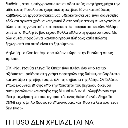
EcoHybrid, στους σύγχρονους και αποδοτικούς κινητήρες, μέχρι την
απίστευτη ποικιλία σε χωρητικότητες, μεταξόνια και εκδόσεις
καμπίνας. Οι εργοστασιακές μας υπερκατασκευές είναι διαθέσιμες
εδώ και αρκετά χρόνια και γενικά διατηρούμε στενή συνεργασία με
όλους τους γνωστούς κατασκευαστές υπερκατασκευών. Μιλάμε
ότι έτσι οι πωλητές μας έχουν πολλά όπλα στη φαρέτρα τους. Με
όλα αυτά μπορούν να ικανοποιήσουν πλήρως κάθε πελάτη
ξεχωριστά και αυτό είναι το ζητούμενο».
Δηλαδή το Canter έφτασε πλέον τώρα στην Ευρώπη όπως
πρέπει;
ERK: «Ναι, έτσι θα έλεγα. Το Canter είναι πλέον ένα από τα πιο
αξιόπιστα προϊόντα στη γκάμα φορτηγών της Daimler, στιβαρότατο
και αντάξιο της τιμής του, με όλη τη σημασία της λέξης. Οι πελάτες
επωφελούνται επίσης από την ποιότητα του μεγάλου δικτύου
αντιπροσώπων και σέρβις της Mercedes-Benz. Απολαμβάνουν την
ίδια μεταχείριση με τους αγοραστές ενός Actros ή ενός Atego. Το
Canter έχει υψηλό ποσοστό επαναγοράς, κάτι που τα λέει όλα, έτσι
δεν είναι;»
Η FUSO ΔΕΝ ΧΡΕΙΑΖΕΤΑΙ ΝΑ