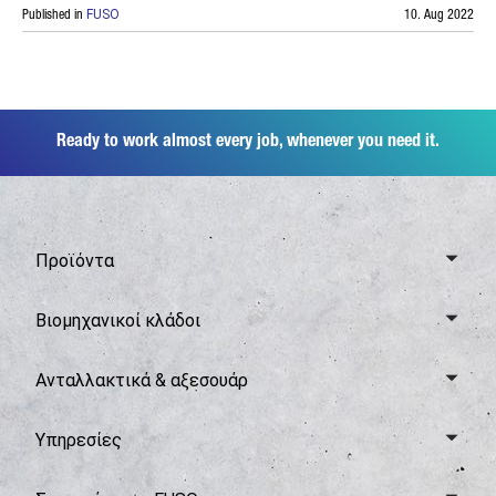
Published in
FUSO
10. Aug 2022
Ready to work almost every job, whenever you need it.
Προϊόντα
Επισκόπηση Canter
Βιομηχανικοί κλάδοι
6,0 τόνοι
Επισκόπηση κλάδων
Ανταλλακτικά & αξεσουάρ
7,5 τόνοι
Διανομές
8,55 τόνοι
Επισκόπηση ανταλλακτικών και αξεσουάρ
Υπηρεσίες
Συλλογή Απορριμμάτων
Επισκόπηση eCanter
Γνήσια ανταλλακτικά FUSO
Εργοταξιακή κυκλοφορία
Επισκόπηση υπηρεσιών