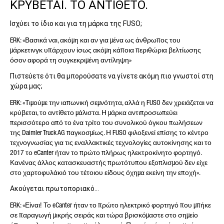
ΚΡΥΒΕΤΑΙ. ΤΟ ΑΝΤΙΘΕΤΟ.
Ισχύει το ίδιο και για τη μάρκα της FUSO;
ERK: «Βασικά ναι, ακόμη και αν για μένα ως άνθρωπος του
μάρκετινγκ υπάρχουν ίσως ακόμη κάποια περιθώρια βελτίωσης
όσον αφορά τη συγκεκριμένη αντίληψη»
Πιστεύετε ότι θα μπορούσατε να γίνετε ακόμη πιο γνωστοί στη
χώρα μας;
ERK: «Τιμούμε την ιαπωνική σεμνότητα, αλλά η FUSO δεν χρειάζεται να
κρύβεται, το αντίθετο μάλιστα. Η μάρκα αντιπροσωπεύει
περισσότερο από το ένα τρίτο του συνολικού όγκου πωλήσεων
της Daimler Truck AG παγκοσμίως. Η FUSO φιλοξενεί επίσης το κέντρο
τεχνογνωσίας για τις εναλλακτικές τεχνολογίες αυτοκίνησης και το
2017 το eCanter ήταν το πρώτο πλήρως ηλεκτροκίνητο φορτηγό.
Κανένας άλλος κατασκευαστής πρωτότυπου εξοπλισμού δεν είχε
στο χαρτοφυλάκιό του τέτοιου είδους όχημα εκείνη την εποχή».
Ακούγεται πρωτοποριακό…
ERK: «Είναι! Το eCanter ήταν το πρώτο ηλεκτρικό φορτηγό που μπήκε
σε παραγωγή μικρής σειράς και τώρα βρισκόμαστε στο σημείο