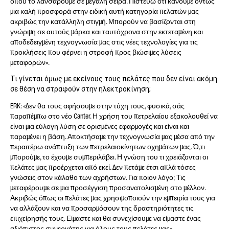
όπου το λανσάρουμε σε μεγάλη σειρά. Πιστεύω ότι κάνουμε όντως
μια καλή προσφορά στην ειδική αυτή κατηγορία πελατών μας
ακριβώς την κατάλληλη στιγμή. Μπορούν να βασίζονται στη
γνώριμη σε αυτούς μάρκα και ταυτόχρονα στην εκτεταμένη και
αποδεδειγμένη τεχνογνωσία μας στις νέες τεχνολογίες για τις
προκλήσεις που φέρνει η στροφή προς βιώσιμες λύσεις
μεταφορών».
Τι γίνεται όμως με εκείνους τους πελάτες που δεν είναι ακόμη
σε θέση να στραφούν στην ηλεκτροκίνηση;
ERK: «Δεν θα τους αφήσουμε στην τύχη τους, φυσικά, σάς
παραπέμπω στο νέο Canter. Η χρήση του πετρελαίου εξακολουθεί να
είναι μια εύλογη λύση σε ορισμένες εφαρμογές και είναι και
παραμένει η βάση. Αποκτήσαμε την τεχνογνωσία μας μέσα από την
περαιτέρω ανάπτυξη των πετρελαιοκίνητων οχημάτων μας. Ό,τι
μπορούμε, το έχουμε συμπεριλάβει. Η γνώση του τι χρειάζονται οι
πελάτες μας προέρχεται από εκεί. Δεν πετάμε έτσι απλά τόσες
γνώσεις στον κάλαθο των αχρήστων. Για ποιον λόγο; Τις
μεταφέρουμε σε μια προσέγγιση προσανατολισμένη στο μέλλον.
Ακριβώς όπως οι πελάτες μας χρησιμοποιούν την εμπειρία τους για
να αλλάξουν και να προσαρμόσουν της δραστηριότητες τις
επιχείρησής τους. Είμαστε και θα συνεχίσουμε να είμαστε ένας
αξιόπιστος συνεργάτης για όλους τους πελάτες μας».