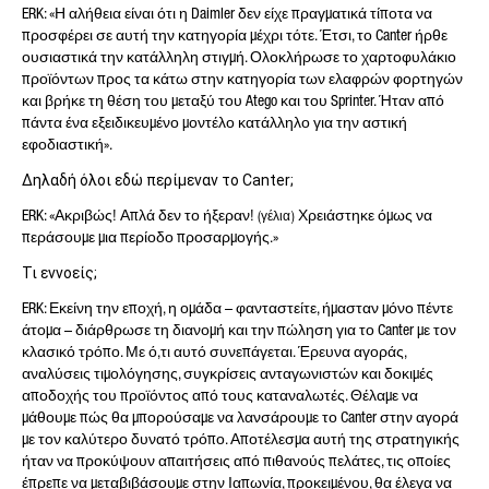
ERK: «Η αλήθεια είναι ότι η Daimler δεν είχε πραγματικά τίποτα να
πληροφορίες σχετικά με τα δικαιώματά σας,
ανατρέξτε στη ιστοσελίδα μας με τίτλο για την
προσφέρει σε αυτή την κατηγορία μέχρι τότε. Έτσι, το Canter ήρθε
προστασία δεδομένων.
Πληροφορίες προστασίας
ουσιαστικά την κατάλληλη στιγμή. Ολοκλήρωσε το χαρτοφυλάκιο
δεδομένων
.
προϊόντων προς τα κάτω στην κατηγορία των ελαφρών φορτηγών
και βρήκε τη θέση του μεταξύ του Atego και του Sprinter. Ήταν από
πάντα ένα εξειδικευμένο μοντέλο κατάλληλο για την αστική
εφοδιαστική».
Δηλαδή όλοι εδώ περίμεναν το Canter;
ERK: «Ακριβώς! Απλά δεν το ήξεραν!
Χρειάστηκε όμως να
(γέλια)
Friendly Captcha
περάσουμε μια περίοδο προσαρμογής.»
Τι εννοείς;
ERK: Εκείνη την εποχή, η ομάδα – φανταστείτε, ήμασταν μόνο πέντε
άτομα – διάρθρωσε τη διανομή και την πώληση για το Canter με τον
κλασικό τρόπο. Με ό,τι αυτό συνεπάγεται. Έρευνα αγοράς,
αναλύσεις τιμολόγησης, συγκρίσεις ανταγωνιστών και δοκιμές
αποδοχής του προϊόντος από τους καταναλωτές. Θέλαμε να
μάθουμε πώς θα μπορούσαμε να λανσάρουμε το Canter στην αγορά
με τον καλύτερο δυνατό τρόπο. Αποτέλεσμα αυτή της στρατηγικής
ήταν να προκύψουν απαιτήσεις από πιθανούς πελάτες, τις οποίες
έπρεπε να μεταβιβάσουμε στην Ιαπωνία, προκειμένου, θα έλεγα να