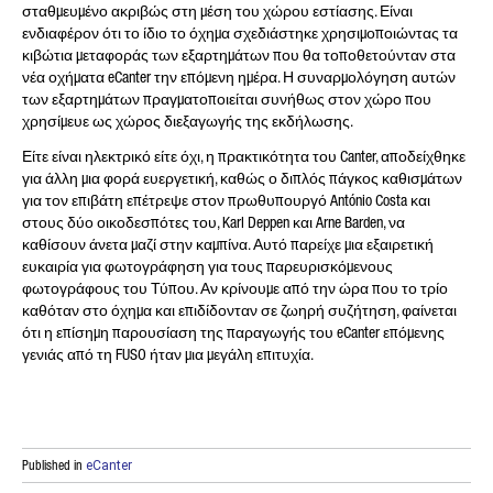
σταθμευμένο ακριβώς στη μέση του χώρου εστίασης. Είναι
ενδιαφέρον ότι το ίδιο το όχημα σχεδιάστηκε χρησιμοποιώντας τα
κιβώτια μεταφοράς των εξαρτημάτων που θα τοποθετούνταν στα
νέα οχήματα eCanter την επόμενη ημέρα. Η συναρμολόγηση αυτών
των εξαρτημάτων πραγματοποιείται συνήθως στον χώρο που
χρησίμευε ως χώρος διεξαγωγής της εκδήλωσης.
Είτε είναι ηλεκτρικό είτε όχι, η πρακτικότητα του Canter, αποδείχθηκε
για άλλη μια φορά ευεργετική, καθώς ο διπλός πάγκος καθισμάτων
για τον επιβάτη επέτρεψε στον πρωθυπουργό António Costa και
στους δύο οικοδεσπότες του, Karl Deppen και Arne Barden, να
καθίσουν άνετα μαζί στην καμπίνα. Αυτό παρείχε μια εξαιρετική
ευκαιρία για φωτογράφηση για τους παρευρισκόμενους
φωτογράφους του Τύπου. Αν κρίνουμε από την ώρα που το τρίο
καθόταν στο όχημα και επιδίδονταν σε ζωηρή συζήτηση, φαίνεται
ότι η επίσημη παρουσίαση της παραγωγής του eCanter επόμενης
γενιάς από τη FUSO ήταν μια μεγάλη επιτυχία.
Published in
eCanter