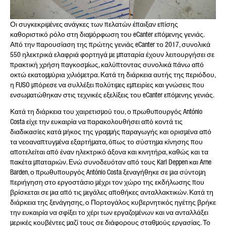
Οι συγκεκριμένες ανάγκες των πελατών έπαιξαν επίσης
καθοριστικό ρόλο στη διαμόρφωση του eCanter επόμενης γενιάς.
Από την παρουσίαση της πρώτης γενιάς eCanter το 2017, συνολικά
550 ηλεκτρικά ελαφριά φορτηγά με μπαταρία έχουν λειτουργήσει σε
πρακτική χρήση παγκοσμίως, καλύπτοντας συνολικά πάνω από
οκτώ εκατομμύρια χιλιόμετρα. Κατά τη διάρκεια αυτής της περιόδου,
η FUSO μπόρεσε να συλλέξει πολύτιμες εμπειρίες και γνώσεις που
ενσωματώθηκαν στις τεχνικές εξελίξεις του eCanter επόμενης γενιάς.
Κατά τη διάρκεια του χαιρετισμού του, ο πρωθυπουργός António
Costa είχε την ευκαιρία να παρακολουθήσει από κοντά τις
διαδικασίες κατά μήκος της γραμμής παραγωγής και ορισμένα από
τα νεοαναπτυγμένα εξαρτήματα, όπως το σύστημα κίνησης που
αποτελείται από έναν ηλεκτρικό άξονα και κινητήρα, καθώς και τα
πακέτα μπαταριών. Ενώ συνοδευόταν από τους Karl Deppen και Arne
Barden, ο πρωθυπουργός António Costa ξεναγήθηκε σε μια σύντομη
περιήγηση στο εργοστάσιο μέχρι τον χώρο της εκδήλωσης που
βρίσκεται σε μια από τις μεγάλες αποθήκες ανταλλακτικών. Κατά τη
διάρκεια της ξενάγησης, ο Πορτογάλος κυβερνητικός ηγέτης βρήκε
την ευκαιρία να σφίξει το χέρι των εργαζομένων και να ανταλλάξει
μερικές κουβέντες μαζί τους σε διάφορους σταθμούς εργασίας. Το