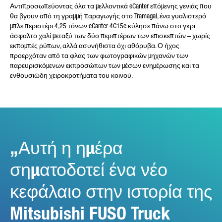
Αντιπροσωπεύοντας όλα τα μελλοντικά eCanter επόμενης γενιάς που
πληροφορίες σχετικά με τα δικαιώματά σας,
ανατρέξτε στη ιστοσελίδα μας με τίτλο για την
θα βγουν από τη γραμμή παραγωγής στο Tramagal, ένα γυαλιστερό
προστασία δεδομένων.
Πληροφορίες προστασίας
μπλε περιστέρι 4,25 τόνων eCanter 4C15e κύλησε πάνω στο γκρι
δεδομένων
.
άσφαλτο χαλί μεταξύ των δύο περιπτέρων των επισκεπτών – χωρίς
εκπομπές ρύπων, αλλά ασυνήθιστα όχι αθόρυβα. Ο ήχος
προερχόταν από τα φλας των φωτογραφικών μηχανών των
παρευρισκόμενων εκπροσώπων των μέσων ενημέρωσης και τα
ενθουσιώδη χειροκροτήματα του κοινού.
Friendly Captcha
Αυτή η ημέρα
σηματοδοτεί ένα νέο
κεφάλαιο στην ιστορία της
Mitsubishi FUSO Truck