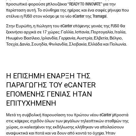
προσωπικό φορούσε μπλουζάκια “READY TO INNOVATE” για την
περίσταση αυτή. Το σύνθημα της ημέρας και ένα σαφές μήνυμα που
στέλνει η FUSO στον κόσμο με το νέο eCanter της Tramagal.
Στην Ευρώπη, η πώληση του eCanter επόμενης γενιάς της FUSO θα
ξεκινήσει αρχικά σε 17 χώρες: Γαλλία, Ισπανία, Πορτογαλία, Ιταλία,
Ηνωμένο Βασίλειο, Ιρλανδία, Γερμανία, Αυστρία, Ελβετία, Βέλγιο,
Τσεχία, Δανία, Σουηδία, Φινλανδία, Σλοβακία, Ελλάδα και Πολωνία.
Η ΕΠΙΣΗΜΗ ΕΝΑΡΞΗ ΤΗΣ
ΠΑΡΑΓΩΓΗΣ ΤΟΥ eCANTER
ΕΠΟΜΕΝΗΣ ΓΕΝΙΑΣ ΗΤΑΝ
ΕΠΙΤΥΧΗΜΕΝΗ
Μετά τη συμβολική παρουσίαση του πρώτου νέου eCanter μπροστά
στις κάμερες σχεδόν όλων των μεγάλων τηλεοπτικών σταθμών της
χώρας, οι καλεσμένοι της εκδήλωσης κλήθηκαν να απολαύσουν
αναψυκτικά και ποτά και να δουν από κοντά το όχημα. Ήταν