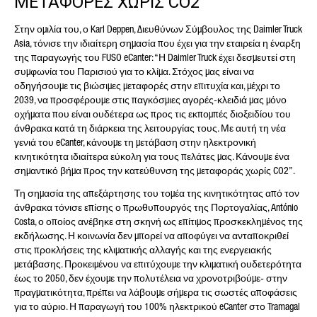
ΜΕΤΑΦΟΡΕΣ ΧΩΡΙΣ CO2
Στην ομιλία του, ο Karl Deppen, Διευθύνων Σύμβουλος της Daimler Truck
Asia, τόνισε την ιδιαίτερη σημασία που έχει για την εταιρεία η έναρξη
της παραγωγής του FUSO eCanter: “Η Daimler Truck έχει δεσμευτεί στη
συμφωνία του Παρισιού για το κλίμα. Στόχος μας είναι να
οδηγήσουμε τις βιώσιμες μεταφορές στην επιτυχία και, μέχρι το
2039, να προσφέρουμε στις παγκόσμιες αγορές-κλειδιά μας μόνο
οχήματα που είναι ουδέτερα ως προς τις εκπομπές διοξειδίου του
άνθρακα κατά τη διάρκεια της λειτουργίας τους. Με αυτή τη νέα
γενιά του eCanter, κάνουμε τη μετάβαση στην ηλεκτρονική
κινητικότητα ιδιαίτερα εύκολη για τους πελάτες μας. Κάνουμε ένα
σημαντικό βήμα προς την κατεύθυνση της μεταφοράς χωρίς CO2”.
Τη σημασία της απεξάρτησης του τομέα της κινητικότητας από τον
άνθρακα τόνισε επίσης ο πρωθυπουργός της Πορτογαλίας, António
Costa, ο οποίος ανέβηκε στη σκηνή ως επίτιμος προσκεκλημένος της
εκδήλωσης. Η κοινωνία δεν μπορεί να αποφύγει να ανταποκριθεί
στις προκλήσεις της κλιματικής αλλαγής και της ενεργειακής
μετάβασης. Προκειμένου να επιτύχουμε την κλιματική ουδετερότητα
έως το 2050, δεν έχουμε την πολυτέλεια να χρονοτριβούμε- στην
πραγματικότητα, πρέπει να λάβουμε σήμερα τις σωστές αποφάσεις
για το αύριο. Η παραγωγή του 100% ηλεκτρικού eCanter στο Tramagal