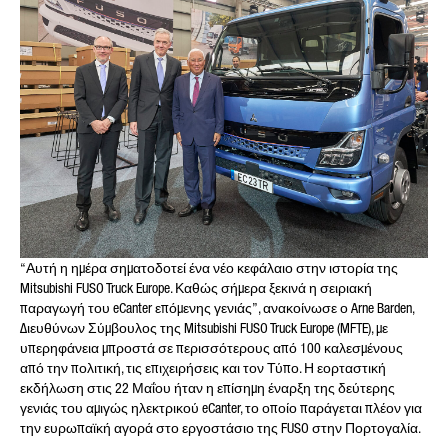
ΤΟ ΜΉΝΥΜΆ ΣΑΣ (ΠΡΟΑΙΡΕΤΙΚΉ
ΕΠΙΛΟΓΉ)
“Αυτή η ημέρα σηματοδοτεί ένα νέο κεφάλαιο στην ιστορία της
Mitsubishi FUSO Truck Europe. Καθώς σήμερα ξεκινά η σειριακή
παραγωγή του eCanter επόμενης γενιάς”, ανακοίνωσε ο Arne Barden,
* Υποχρεωτικό πεδίο
Διευθύνων Σύμβουλος της Mitsubishi FUSO Truck Europe (MFTE), με
Η επεξεργασία, η αποθήκευση και η χρήση των
υπερηφάνεια μπροστά σε περισσότερους από 100 καλεσμένους
δεδομένων σας γίνεται με ιδιαίτερη προσοχή
από την πολιτική, τις επιχειρήσεις και τον Τύπο. Η εορταστική
ακολουθώντας τις νομοθετικές διατάξεις για την
προστασία των δεδομένων, με βάση τη συγκατάθεσή
εκδήλωση στις 22 Μαΐου ήταν η επίσημη έναρξη της δεύτερης
σας και μόνο για την επεξεργασία του αιτήματός
γενιάς του αμιγώς ηλεκτρικού eCanter, το οποίο παράγεται πλέον για
σας. Για περισσότερες λεπτομέρειες σχετικά με την
την ευρωπαϊκή αγορά στο εργοστάσιο της FUSO στην Πορτογαλία.
επεξεργασία των προσωπικών σας δεδομένων από
την Daimler Truck AG, καθώς και λεπτομερείς