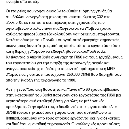
είναι μία από αυτές.
Οι εταιρείες που χρησιμοποιούν το eCanter επόμενης γενιάς θα
συμβάλλουν ενεργά στη μείωση του αποτυπώματος CO2 στο
μέλλον. Ως εκ τούτου, ο εκτεταμένος εκσυγχρονισμός των
υφιστάμενων στόλων είναι αναπόφευκτος τα επόμενα χρόνια,
καθώς τα εμπορεύματα εξακολουθούν να πρέπει να μεταφέρονται.
Κατά την άποψη του Πρωθυπουργού, αυτό εμπεριέχει σημαντικές
οικονομικές δυνατότητες, από τις οποίες τόσο το εργοστάσιο όσο
και η περιοχή μπορούν να επωφεληθούν μακροπρόθεσμα.
Κλείνοντας, ο António Costa συνεχάρη τη FUSO και τους εργαζόμενους
του εργοστασίου για την έναρξη της παραγωγής σειράς και
αναγνώρισε επίσης το δεύτερο σημαντικό ορόσημο που η MFTE
μπόρεσε να γιορτάσει ταυτόχρονα: 250.000 Canter που παρήχθησαν
από την έναρξη της παραγωγής το 1980.
Αυτή η εντυπωσιακή ποσότητα και πάνω από 60 χρόνια εμπειρίας
στην κατασκευή του Canter παρέχουν στο εργοστάσιο της FUSO μια
περισσότερο από σταθερή βάση για όλες τις μελλοντικές
προκλήσεις. Στην ομιλία του, ο διευθυντής του εργοστασίου Arne
Barden τόνισε την ακούραστη αφοσίωση των ανθρώπων στο
Tramagal, ορισμένοι από τους οποίους εργάζονται εκεί για δεκαετίες
και διαθέτουν μοναδική τεχνογνωσία. Οι συλλογικές προσπάθειες