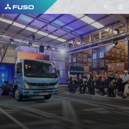
CONTACT
ΣΤΟΙΧΕΙΑ
ΕΠΙΚΟΙΝΩΝΙΑΣ ΜΕ
ΤΗ FUSO EUROPE
Έχετε ερωτήσεις;\nΣτείλτε μας το αίτημά
σας χρησιμοποιώντας αυτή τη φόρμα
επικοινωνίας.\n
ΌΝΟΜΑ*