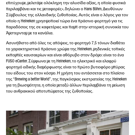
επιτύχουμε, μελετάμε ολόκληρη την αλυσίδα αξίας, η οποία φυσικά
περιλαμβάνει και τις μεταφορές», δηλώνει ο Hans Böhm, Διευθύνων
Σύμβουλος της ολλανδικής ζυθοποιίας. Αυτός είναι ο λόγος για τον
οποίο η Heineken χρησιμοποιεί τώρα ένα πράσινο φορτηγό για τις
παραδόσεις της σε καφετέριες και παμπ στην ιστορική συνοικία του
ΤΟ ΜΉΝΥΜΆ ΣΑΣ (ΠΡΟΑΙΡΕΤΙΚΉ
Άμστερνταμ με τα κανάλια.
ΕΠΙΛΟΓΉ)
Ασυνήθιστο από όλες τις απόψεις, το φορτηγό 7,5 τόνων διαθέτει
το χαρακτηριστικό πράσινο χρώμα της Heineken, μηδενικές τοπικές
εκπομπές καυσαερίων και είναι αθόρυβο στον δρόμο: είναι το ένα
FUSO eCanter. Σύμφωνα με τη Heineken, το ηλεκτρικό και ελαφρύ
φορτηγό ειδικής διαμόρφωσης είναι το πρώτο βυτιοφόρο μπύρας
του είδους του στον κόσμο. Η χρήση του εντάσσεται στο πλαίσιο
της “Brewing a better World”, της παγκόσμιας εκστρατείας της Heineken
για τη βιωσιμότητα, η οποία μεταξύ άλλων περιλαμβάνει τη μείωση
του ανθρακικού αποτυπώματος της ζυθοποιίας.
* Υποχρεωτικό πεδίο
Η επεξεργασία, η αποθήκευση και η χρήση των
δεδομένων σας γίνεται με ιδιαίτερη προσοχή
ακολουθώντας τις νομοθετικές διατάξεις για την
προστασία των δεδομένων, με βάση τη συγκατάθεσή
σας και μόνο για την επεξεργασία του αιτήματός
σας. Για περισσότερες λεπτομέρειες σχετικά με την
επεξεργασία των προσωπικών σας δεδομένων από
την Daimler Truck AG, καθώς και λεπτομερείς