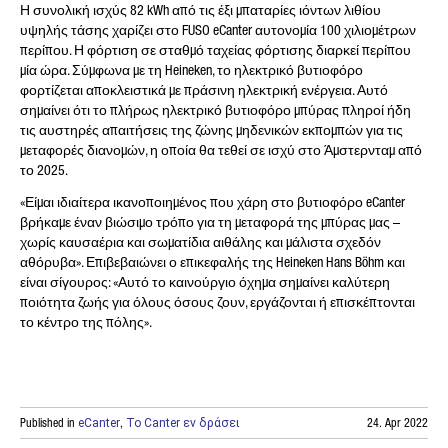
Η συνολική ισχύς 82 kWh από τις έξι μπαταρίες ιόντων λιθίου
υψηλής τάσης χαρίζει στο FUSO eCanter αυτονομία 100 χιλιομέτρων
περίπου. Η φόρτιση σε σταθμό ταχείας φόρτισης διαρκεί περίπου
μία ώρα. Σύμφωνα με τη Heineken, το ηλεκτρικό βυτιοφόρο
φορτίζεται αποκλειστικά με πράσινη ηλεκτρική ενέργεια. Αυτό
σημαίνει ότι το πλήρως ηλεκτρικό βυτιοφόρο μπύρας πληροί ήδη
τις αυστηρές απαιτήσεις της ζώνης μηδενικών εκπομπών για τις
μεταφορές διανομών, η οποία θα τεθεί σε ισχύ στο Άμστερνταμ από
το 2025.
«Είμαι ιδιαίτερα ικανοποιημένος που χάρη στο βυτιοφόρο eCanter
βρήκαμε έναν βιώσιμο τρόπο για τη μεταφορά της μπύρας μας –
χωρίς καυσαέρια και σωματίδια αιθάλης και μάλιστα σχεδόν
αθόρυβα». Επιβεβαιώνει ο επικεφαλής της Heineken Hans Böhm και
είναι σίγουρος: «Αυτό το καινούργιο όχημα σημαίνει καλύτερη
ποιότητα ζωής για όλους όσους ζουν, εργάζονται ή επισκέπτονται
το κέντρο της πόλης».
Published in
eCanter
,
Το Canter εν δράσει
24. Apr 2022