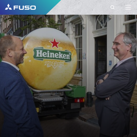
CONTACT
ΣΤΟΙΧΕΙΑ
ΕΠΙΚΟΙΝΩΝΙΑΣ ΜΕ
ΤΗ FUSO EUROPE
Έχετε ερωτήσεις;\nΣτείλτε μας το αίτημά
σας χρησιμοποιώντας αυτή τη φόρμα
επικοινωνίας.\n
ΌΝΟΜΑ*