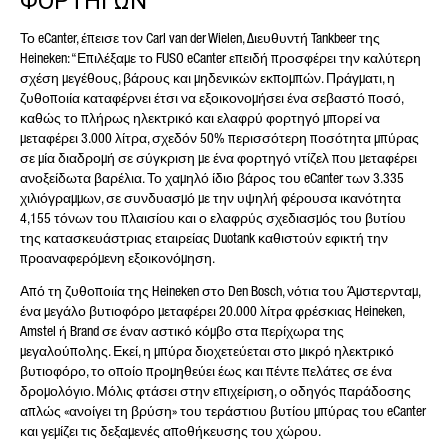
ΦΟΡΤΗΓΩΝ
Το eCanter, έπεισε τον Carl van der Wielen, Διευθυντή Tankbeer της
Heineken: “Επιλέξαμε το FUSO eCanter επειδή προσφέρει την καλύτερη
σχέση μεγέθους, βάρους και μηδενικών εκπομπών. Πράγματι, η
ζυθοποιία καταφέρνει έτσι να εξοικονομήσει ένα σεβαστό ποσό,
καθώς το πλήρως ηλεκτρικό και ελαφρύ φορτηγό μπορεί να
μεταφέρει 3.000 λίτρα, σχεδόν 50% περισσότερη ποσότητα μπύρας
σε μία διαδρομή σε σύγκριση με ένα φορτηγό ντίζελ που μεταφέρει
ανοξείδωτα βαρέλια. Το χαμηλό ίδιο βάρος του eCanter των 3.335
χιλιόγραμμων, σε συνδυασμό με την υψηλή φέρουσα ικανότητα
4,155 τόνων του πλαισίου και ο ελαφρύς σχεδιασμός του βυτίου
της κατασκευάστριας εταιρείας Duotank καθιστούν εφικτή την
προαναφερόμενη εξοικονόμηση.
Από τη ζυθοποιία της Heineken στο Den Bosch, νότια του Άμστερνταμ,
ένα μεγάλο βυτιοφόρο μεταφέρει 20.000 λίτρα φρέσκιας Heineken,
Amstel ή Brand σε έναν αστικό κόμβο στα περίχωρα της
μεγαλούπολης. Εκεί, η μπύρα διοχετεύεται στο μικρό ηλεκτρικό
βυτιοφόρο, το οποίο προμηθεύει έως και πέντε πελάτες σε ένα
δρομολόγιο. Μόλις φτάσει στην επιχείριση, ο οδηγός παράδοσης
απλώς «ανοίγει τη βρύση» του τεράστιου βυτίου μπύρας του eCanter
και γεμίζει τις δεξαμενές αποθήκευσης του χώρου.